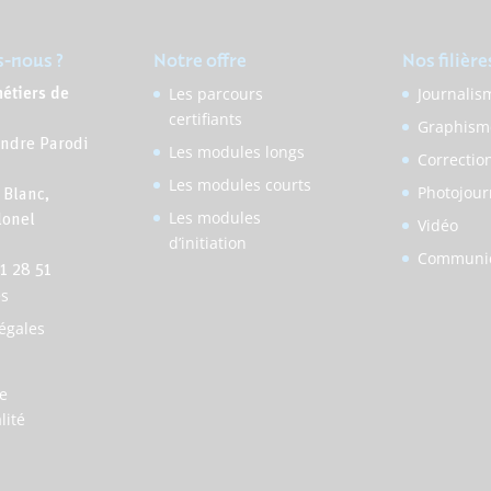
-nous ?
Notre offre
Nos filière
Les parcours
Journalis
métiers de
certifiants
n
Graphism
andre Parodi
Les modules longs
Correctio
Les modules courts
Photojour
 Blanc,
Les modules
lonel
Vidéo
d’initiation
Communic
71 28 51
ès
égales
de
lité