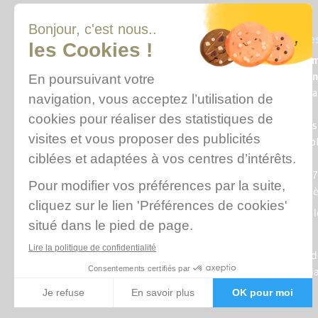
Qui sommes-nous ?
Où sommes
Nous contacter
L’école des 
l’informatio
Venir à une réunion
12, rue Alex
d’information
75010 Paris
Financer sa formation
(Métro Louis
Qui sommes-nous ?
Jaurès ou Co
Fabien)
Venir à l’émi
Tél. : 01 89 
Plan d’acc
Mentions l
CGV
Politique 
confidentia