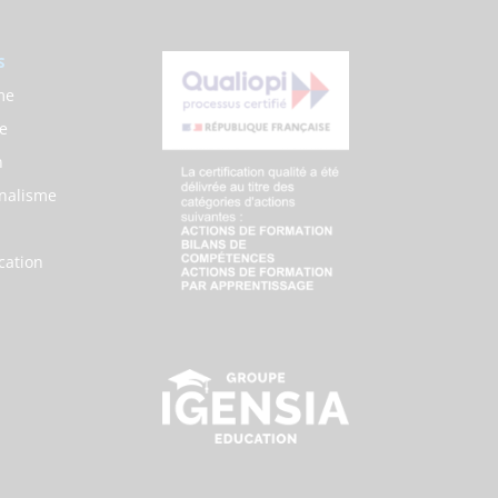
s
me
e
n
nalisme
ation