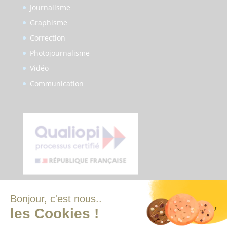
Journalisme
Graphisme
Correction
Photojournalisme
Vidéo
Communication