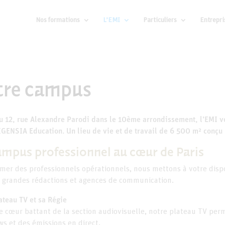
Nos formations
L’EMI
Particuliers
Entrepri
tre campus
u 12, rue Alexandre Parodi dans le 10ème arrondissement, l’EMI v
GENSIA Education. Un lieu de vie et de travail de 6 500 m² conçu 
ampus professionnel au cœur de Paris
mer des professionnels opérationnels, nous mettons à votre dispo
s grandes rédactions et agences de communication.
ateau TV et sa Régie
e cœur battant de la section audiovisuelle, notre plateau TV perm
ws et des émissions en direct.