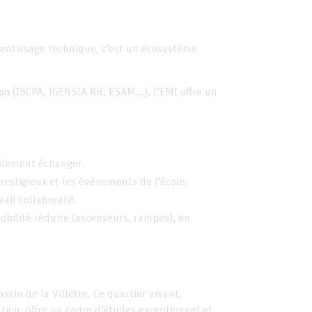
entissage technique, c’est un écosystème
on
(ISCPA, IGENSIA RH, ESAM…), l’EMI offre un
mplement échanger.
restigieux et les événements de l’école.
il collaboratif.
bilité réduite (ascenseurs, rampes), en
sin de la Villette. Ce quartier vivant,
ation, offre un cadre d’études exceptionnel et