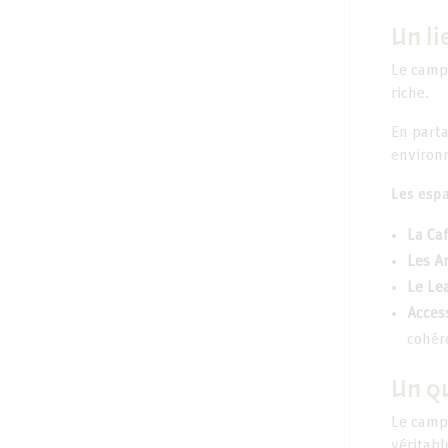
Un li
Le campu
riche.
En parta
environn
Les espa
La Caf
Les A
Le Le
Access
cohér
Un q
Le campu
véritabl