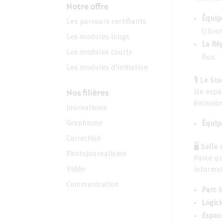
Notre offre
Équip
Les parcours certifiants
(chro
Les modules longs
La Rég
Les modules courts
flux.
Les modules d’initiation
🎙️ Le St
Nos filières
Un espac
émissio
Journalisme
Graphisme
Équip
Correction
🖥️ Sall
Photojournalisme
Parce qu
Vidéo
informa
Communication
Parc 
Logici
Espace