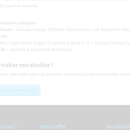
de quartier animée.
rmations pratiques
dresse :
Campus Groupe IGENSIA Education 12, rue Alexandre Paro
ccès :
tro :
Louis Blanc (Ligne 7), Jaurès (Lignes 2, 5, 7 bis) ou Colonel Fa
ib’ :
Stations à proximité immédiate.
visiter nos studios !
vaut une visite pour se projeter. Participez à nos prochaines Port
ire à la prochaine JPO
-nous ?
Notre offre
Nos filière