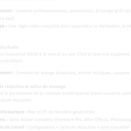
ement :
Caméras professionnelles, prompteurs, éclairage grill sur
ma key).
ie :
Une régie vidéo complète pour apprendre la réalisation, le tit
udio Radio
e insonorisé dédié à la voix et au son. C’est ici que nos stagiaires
ns de débat.
ement :
Consoles de mixage broadcast, micros statiques, casques pr
e de rédaction et salles de montage
e le journalisme et la création numérique se jouent aussi en post
tiques équipées.
informatique :
Mac et PC de dernière génération.
els :
Suite Adobe Complète (Premiere Pro, After Effects, Photoshop, 
s de travail :
Configuration « Salle de rédaction » pour travailler