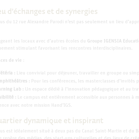
eu d’échanges et de synergies
s du 12 rue Alexandre Parodi n’est pas seulement un lieu d’appr
geant les locaux avec d’autres écoles du
Groupe IGENSIA Educati
ement stimulant favorisant les rencontres interdisciplinaires.
ces de vie :
étéria :
Lieu convivial pour déjeuner, travailler en groupe ou si
mphithéâtres :
Pour les conférences, les masterclasses d’invités p
arning Lab :
Un espace dédié à l’innovation pédagogique et au trava
ibilité :
Le campus est entièrement accessible aux personnes à mo
ence avec notre mission Hand’IGS.
uartier dynamique et inspirant
s est idéalement situé à deux pas du Canal Saint-Martin et du Bas
e repère des médias, des start-ups culturelles et des lieux de cré