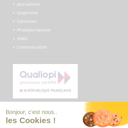
Journalisme
Graphisme
Correction
Photojournalisme
Vidéo
Communication