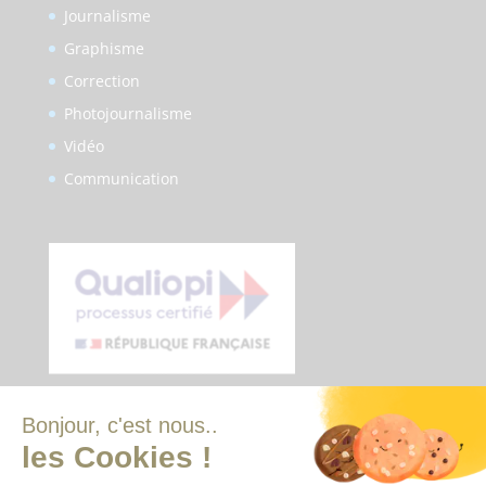
Journalisme
Graphisme
Correction
Photojournalisme
Vidéo
Communication