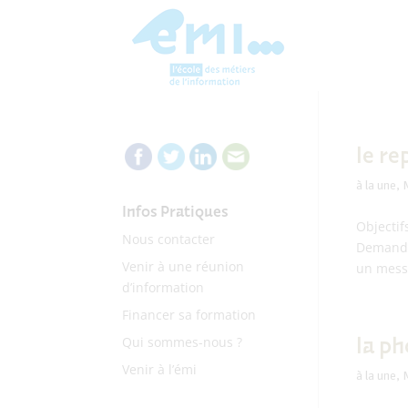
le re
à la une
,
M
Infos Pratiques
Objectif
Nous contacter
Demande
Venir à une réunion
un mess
d’information
Financer sa formation
la p
Qui sommes-nous ?
Venir à l’émi
à la une
,
M