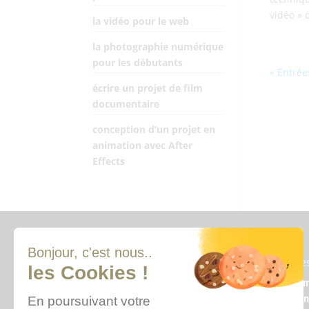
vidéo » d
la vidéo pour le web
la photographie numérique
pour les débutants
« Entré
écrire un projet de film
documentaire
conception d’un projet en
animation avec After
Effects
Qui sommes-nous ?
Où sommes
Nous contacter
L’école des 
l’informatio
Venir à une réunion