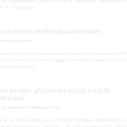
s de programmation pour 2025-2026 ► Particuliers, Demandeurs d'
C ► Consultez la...
e un projet de film documentaire
Modules longs Vidéo
re la spécificité et les enjeux de la narration documentaire Certi
ation « Journaliste reporter d’images plurimédia », niveau 6 Code R
6 Se préinscrire et...
n design : utiliser les outils créatifs
la vidéo
longs Graphisme
,
Modules longs Vidéo
rier les outils créatifs pour la vidéo et l’animation. Réalisation d’u
es du Motion design. Certifiant → Bloc de compétence n°5, « Motion d