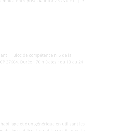
emploi, Entreprises► Intra 2 975 € HT | 3
fiant → Bloc de compétence n°6 de la
NCP 37664. Durée : 70 h Dates : du 13 au 24
n habillage et d’un générique en utilisant les
esign : utiliser les outils créatifs pour la