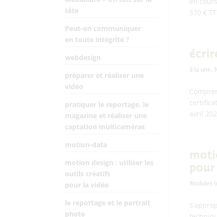
en cour
tête
570 € TT
Peut-on communiquer
en toute intégrité ?
écrir
webdesign
à la une
,
préparer et réaliser une
vidéo
Comprend
certific
pratiquer le reportage, le
avril 202
magazine et réaliser une
captation multicaméras
motion-data
motio
motion design : utiliser les
pour 
outils créatifs
pour la vidéo
Modules 
le reportage et le portrait
S’approp
photo
techniqu