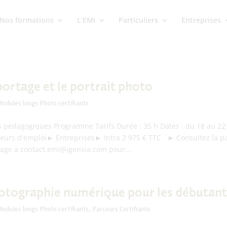
Nos formations
L’EMI
Particuliers
Entreprises
portage et le portrait photo
odules longs Photo certifiants
s pédagogiques Programme Tarifs Durée : 35 h Dates : du 18 au 22 
urs d'emploi► Entreprises► Intra 2 975 € TTC ► Consultez la pa
age à contact.emi@igensia.com pour...
hotographie numérique pour les débutant
odules longs Photo certifiants
,
Parcours Certifiants