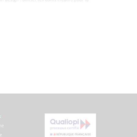
s
me
e