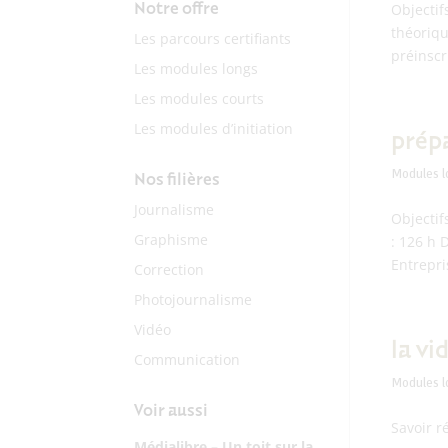
Notre offre
Objectif
théoriqu
Les parcours certifiants
préinscr
Les modules longs
Les modules courts
Les modules d’initiation
prépa
Modules l
Nos filières
Journalisme
Objectif
Graphisme
: 126 h 
Entrepri
Correction
Photojournalisme
Vidéo
la vi
Communication
Modules l
Voir aussi
Savoir r
Médialibre – Un toit sur la