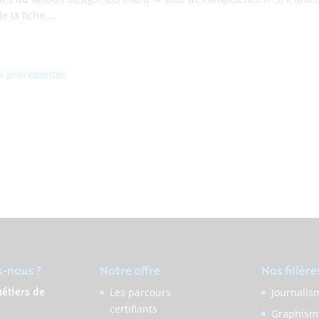
e la fiche...
es précédentes
-nous ?
Notre offre
Nos filière
Les parcours
Journalis
métiers de
certifiants
n
Graphism