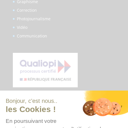
Graphisme
Correction
Photojournalisme
Vidéo
Communication