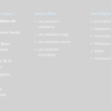
-nous ?
Notre offre
Nos filière
Les parcours
Journalis
métiers de
certifiants
n
Graphism
andre Parodi
Les modules longs
Correctio
Les modules courts
Photojour
 Blanc,
Les modules
lonel
Vidéo
d’initiation
Communic
71 28 51
ès
égales
de
lité