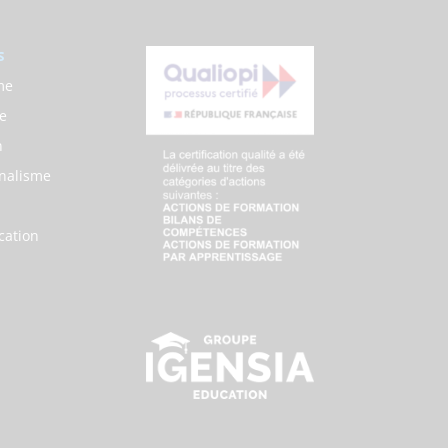
s
me
e
n
nalisme
ation