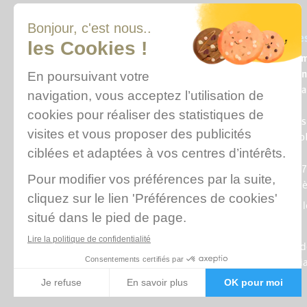
Qui sommes-nous ?
Où sommes
Nous contacter
L’école des 
l’informatio
Venir à une réunion
12, rue Alex
d’information
75010 Paris
Financer sa formation
(Métro Louis
Qui sommes-nous ?
Jaurès ou Co
Fabien)
Venir à l’émi
Tél. : 01 89 
Plan d’acc
Mentions l
CGV
Politique 
confidentia